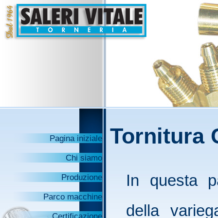
Tornitura 
Pagina iniziale
Chi siamo
In questa p
Produzione
Parco macchine
della varie
Certificazione