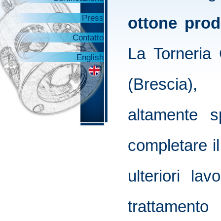
Press
ottone prod
Contatto
La Torneria
English
(Brescia),
altamente sp
completare i
ulteriori lav
trattamento